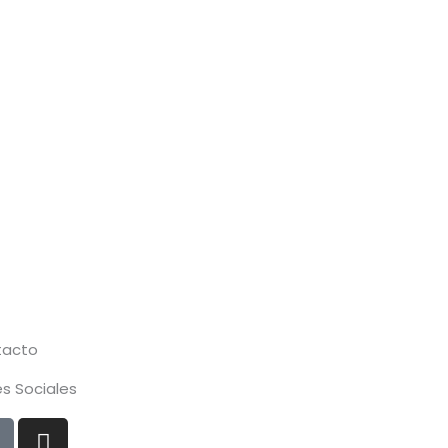
tacto
s Sociales
I