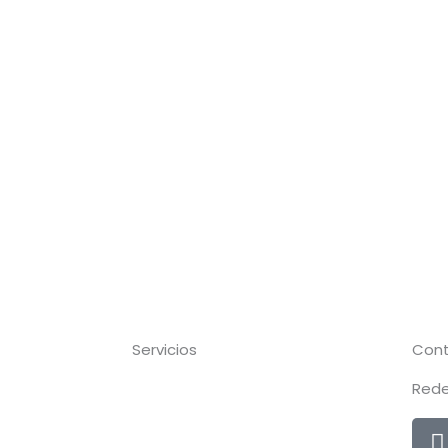
Servicios
Con
Rede
I